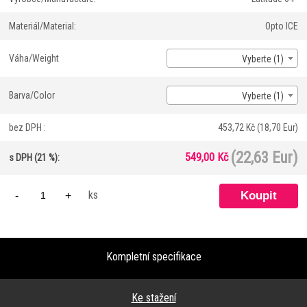
Materiál/Material:
Opto ICE
Váha/Weight
Vyberte (1)
Barva/Color
Vyberte (1)
bez DPH :
453,72 Kč
(18,70 Eur)
(22,63 Eur)
549,00 Kč
s DPH (21 %):
ks
-
+
Kompletní specifikace
Ke stažení