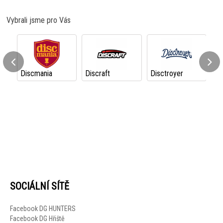
Vybrali jsme pro Vás
Discmania
Discraft
Disctroyer
Di
SOCIÁLNÍ SÍTĚ
Facebook DG HUNTERS
Facebook DG Hřiště