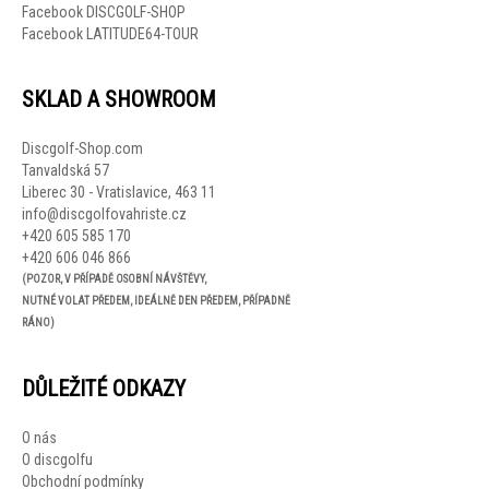
Facebook DISCGOLF-SHOP
Facebook LATITUDE64-TOUR
SKLAD A SHOWROOM
Discgolf-Shop.com
Tanvaldská 57
Liberec 30 - Vratislavice, 463 11
info@discgolfovahriste.cz
+420 605 585 170
+420 606 046 866
(POZOR, V PŘÍPADĚ OSOBNÍ NÁVŠTĚVY,
NUTNÉ VOLAT PŘEDEM, IDEÁLNĚ DEN PŘEDEM, PŘÍPADNĚ
RÁNO)
DŮLEŽITÉ ODKAZY
O nás
O discgolfu
Obchodní podmínky