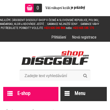
0
je prázdný
Váš nákupní košík
NEJLÉPE ZÁSOBENÝ DISCGOLF-SHOP V ČESKÉ A SLOVENSKÉ REPUBLICE, POLSKU,
MAĎARSKU, KLDR a KDOVÍKDE JEŠTĚ
GARANCE NEJNIŽŠÍ CENY
GARANCE VÁHY
POTŘEBUJETE PORADIT? VOLEJTE
+420 606 046 866
nebo
+420 605 585 170
Přihlášení
Nová registrace
E-shop
Menu