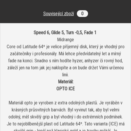
Související zboží
0
Speed 6, Glide 5, Turn -0,5, Fade 1
Midrange
Core od Latitude 64º je velice příjemný disk, který je vhodný pro
začátečníky i profesionály. Má lehce předvídatelný let a mírný
fade na konci. Snadno s ním hodíte hyzer, anhyzer či rovný hod,
záleží jen na tom jak jej naklopíte a on bude držet Vámi určenou
linii.
Materiál:
OPTO ICE
Materiál opto je vyroben z extra odolných plastů. Je vyráběn v
krásných průsvitných barvách. Byl vyvinut tak, aby byl velmi
odolný, měl skvělý grip a byl vhodný i do extrémních podmínek.
Je to nejoblíbenější plast od Latitude 64º.
Tato varianta (ICE) má
skvělý grip - lepší než klasický gold a je trochu měkčí. Je