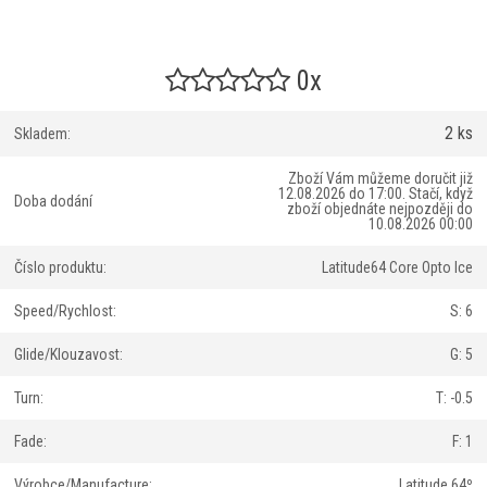
0x
2 ks
Skladem:
Zboží Vám můžeme doručit již
12.08.2026 do 17:00.
Stačí, když
Doba dodání
zboží objednáte nejpozději do
10.08.2026 00:00
Číslo produktu:
Latitude64 Core Opto Ice
Speed/Rychlost:
S: 6
Glide/Klouzavost:
G: 5
Turn:
T: -0.5
Fade:
F: 1
Výrobce/Manufacture:
Latitude 64º